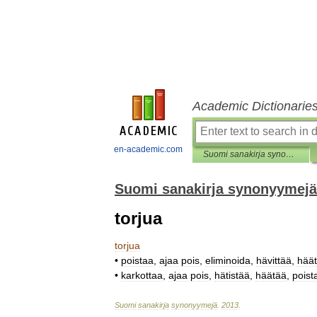
Academic Dictionarie
en-academic.com
Suomi sanakirja synonyymejä
Suomi sanakirja synonyymejä
torjua
torjua
•
poistaa
,
ajaa
pois
,
eliminoida
,
hävittää
,
hää
•
karkottaa
,
ajaa
pois
,
hätistää
,
häätää
,
poist
Suomi
sanakirja
synonyymejä
.
2013
.