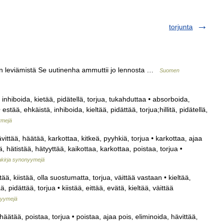
torjunta
en leviämistä Se uutinenha ammuttii jo lennosta …
Suomen
, inhiboida, kietää, pidätellä, torjua, tukahduttaa • absorboida,
stää, ehkäistä, inhiboida, kieltää, pidättää, torjua;hillitä, pidätellä,
ymejä
vittää, häätää, karkottaa, kitkeä, pyyhkiä, torjua • karkottaa, ajaa
, hätistää, hätyyttää, kaikottaa, karkottaa, poistaa, torjua •
kirja synonyymejä
ää, kiistää, olla suostumatta, torjua, väittää vastaan • kieltää,
ä, pidättää, torjua • kiistää, eittää, evätä, kieltää, väittää
nyymejä
häätää, poistaa, torjua • poistaa, ajaa pois, eliminoida, hävittää,