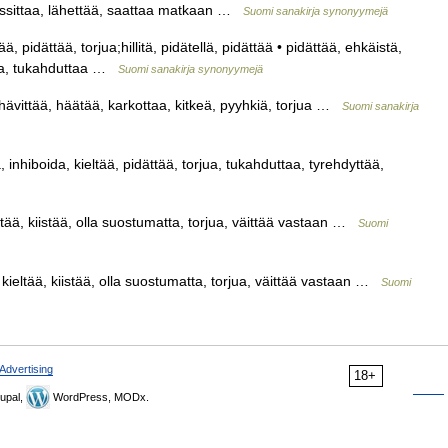
 passittaa, lähettää, saattaa matkaan …
Suomi sanakirja synonyymejä
ä, pidättää, torjua;hillitä, pidätellä, pidättää • pidättää, ehkäistä,
orjua, tukahduttaa …
Suomi sanakirja synonyymejä
 hävittää, häätää, karkottaa, kitkeä, pyyhkiä, torjua …
Suomi sanakirja
, inhiboida, kieltää, pidättää, torjua, tukahduttaa, tyrehdyttää,
ltää, kiistää, olla suostumatta, torjua, väittää vastaan …
Suomi
 kieltää, kiistää, olla suostumatta, torjua, väittää vastaan …
Suomi
Advertising
18+
upal,
WordPress, MODx.