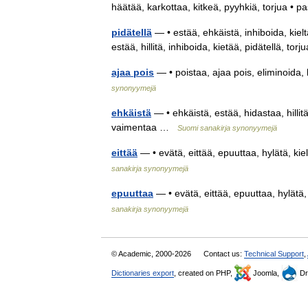
häätää, karkottaa, kitkeä, pyyhkiä, torjua •
pidätellä
— • estää, ehkäistä, inhiboida, kieltä
estää, hillitä, inhiboida, kietää, pidätellä, t
ajaa pois
— • poistaa, ajaa pois, eliminoida,
synonyymejä
ehkäistä
— • ehkäistä, estää, hidastaa, hillitä
vaimentaa …
Suomi sanakirja synonyymejä
eittää
— • evätä, eittää, epuuttaa, hylätä, kie
sanakirja synonyymejä
epuuttaa
— • evätä, eittää, epuuttaa, hylätä,
sanakirja synonyymejä
© Academic, 2000-2026
Contact us:
Technical Support
,
Dictionaries export
, created on PHP,
Joomla,
Dr