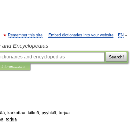
Remember this site
Embed dictionaries into your website
EN
s and Encyclopedias
Search!
Interpretations
tää
,
karkottaa
,
kitkeä
,
pyyhkiä
,
torjua
aa
,
torjua