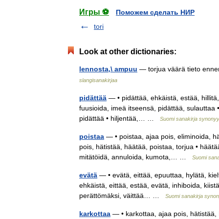
Игры ⚽
Поможем сделать НИР
tori
Look at other dictionaries:
lennosta,\ ampuu
— torjua väärä tieto enn
slangisanakirjaa
pidättää
— • pidättää, ehkäistä, estää, hillitä
fuusioida, imeä itseensä, pidättää, sulauttaa • e
pidättää • hiljentää,… …
Suomi sanakirja synony
poistaa
— • poistaa, ajaa pois, eliminoida, hä
pois, hätistää, häätää, poistaa, torjua • häätää
mitätöidä, annuloida, kumota,… …
Suomi sana
evätä
— • evätä, eittää, epuuttaa, hylätä, kielt
ehkäistä, eittää, estää, evätä, inhiboida, kiistä
perättömäksi, väittää… …
Suomi sanakirja syno
karkottaa
— • karkottaa, ajaa pois, hätistää, 